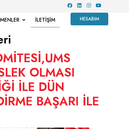
HESABIM
TMENLER
İLETIŞIM
eri
OMİTESİ,UMS
SLEK OLMASI
Ğİ İLE DÜN
İRME BAŞARI İLE