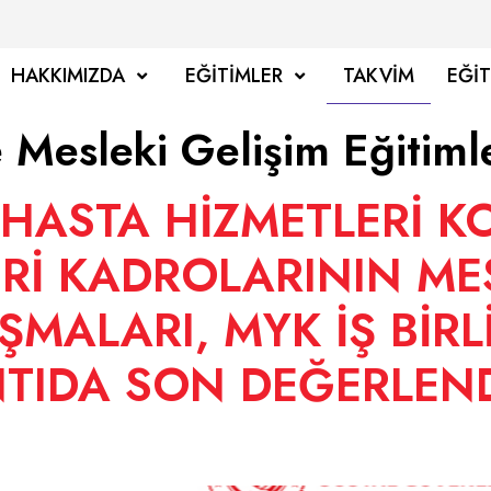
HAKKIMIZDA
EĞITIMLER
TAKVIM
EĞI
 Mesleki Gelişim Eğitiml
HASTA HİZMETLERİ K
Rİ KADROLARININ ME
MALARI, MYK İŞ BİRLİ
TIDA SON DEĞERLEND