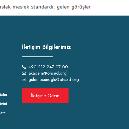
İletişim Bilgilerimiz
+90 212 247 07 00
akademi@ohsad.org
guler.tosunoglu@ohsad.org
etni
İletişime Geçin
etni
etni