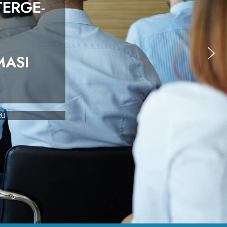
TERGE-
MASI
RÜ