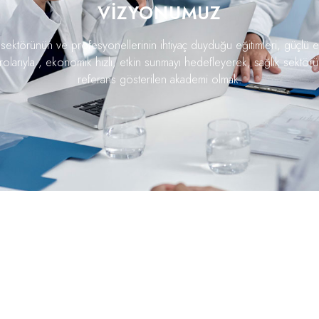
VİZYONUMUZ
 sektörünün ve profesyonellerinin ihtiyaç duyduğu eğitimleri, güçlü 
rolarıyla , ekonomik hızlı, etkin sunmayı hedefleyerek, sağlık sektör
referans gösterilen akademi olmak.