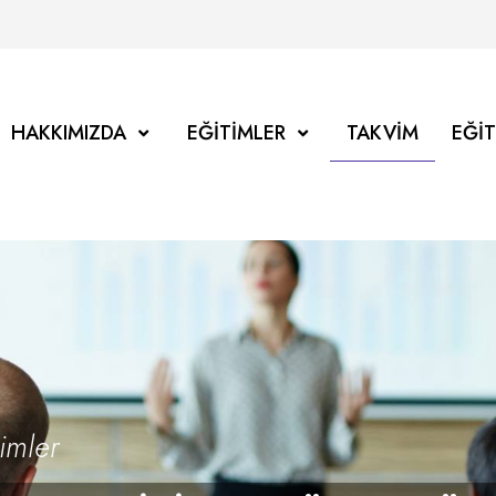
HAKKIMIZDA
EĞITIMLER
TAKVIM
EĞI
imler