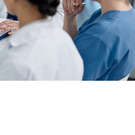
eğitmen
ünde