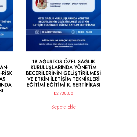
18 AĞUSTOS ÖZEL SAĞLIK
AN-
KURULUŞLARINDA YÖNETİM
-RİSK
BECERİLERİNİN GELİŞTİRİLMESİ
SAS
VE ETKİN İLETİŞİM TEKNİKLERİ
INDA
EĞİTİMİ EĞİTİMİ K. SERTİFİKASI
SI
₺
2.730,00
Sepete Ekle