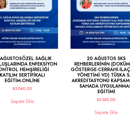
 AĞUSTOSÖZEL SAĞLIK
20 AĞUSTOS SKS
LUŞLARINDA ENFEKSİYON
REHBERLERİNİN (DOKÜM
ONTROL HEMŞİRELİĞİ
GÖSTERGE-CERRAHİ-İLAÇ
KATILIM SERTİFİKALI
YÖNETİMİ VD) TÜSKA 
EĞİTİM.ONLİNE
AKREDİTASYONU KAPSAM
SAHADA UYGULANMA
₺
3.060,00
EĞİTİMİ
₺
3.360,00
Sepete Ekle
Sepete Ekle