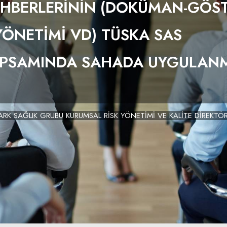
EHBERLERİNİN (DOKÜMAN-GÖS
 YÖNETİMİ VD) TÜSKA SAS
APSAMINDA SAHADA UYGULAN
RK SAĞLIK GRUBU KURUMSAL RİSK YÖNETİMİ VE KALİTE DİREKTÖ