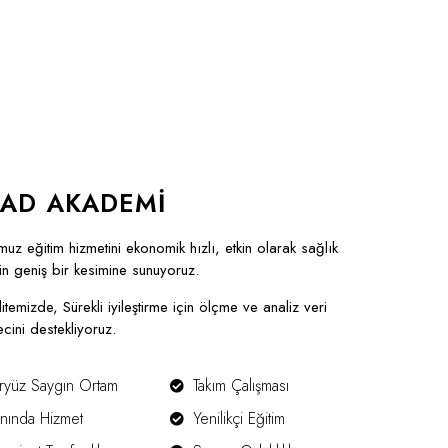
AD AKADEMİ
z eğitim hizmetini ekonomik hızlı, etkin olarak sağlık
ün geniş bir kesimine sunuyoruz.
litemizde, Sürekli iyileştirme için ölçme ve analiz veri
ecini destekliyoruz.
ryüz Saygın Ortam
Takım Çalışması
nında Hizmet
Yenilikçi Eğitim