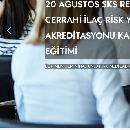
20 AĞUSTOS SKS R
CERRAHİ-İLAÇ-RİSK
AKREDİTASYONU K
EĞİTİMİ
EĞİTMEN:UZM.NİHAL ÜNLÜTÜRK MEDİCALPA