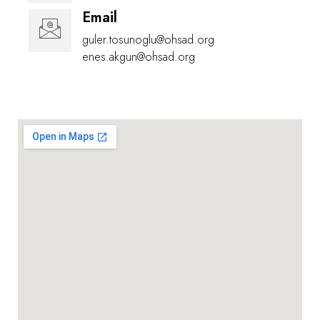
Email
guler.tosunoglu@ohsad.org
enes.akgun@ohsad.org