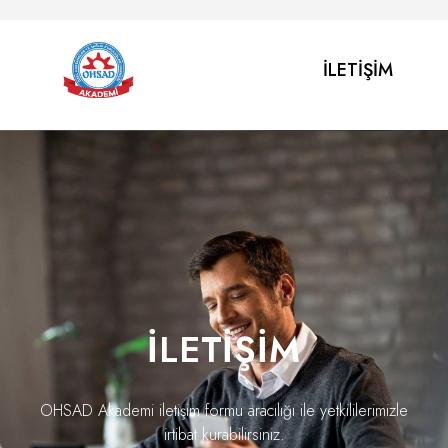
İLETIŞIM
İLETİŞİM
OHSAD Akademi iletişim formu aracılığı ile yetkililerimizle
irtibat kurabilirsiniz.