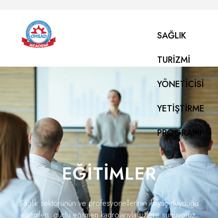
SAĞLIK
TURIZMI
YÖNETICISI
YETIŞTIRME
PROGRAMI
EĞITIMLER
Sağlık sektörünün ve profesyonellerinin ihtiyaç duyduğu
eğitimleri, güçlü eğitmen kadrolarıyla sizlere sunuyoruz.