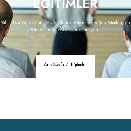
EĞITIMLER
ğlık sektörünün ve profesyonellerinin ihtiyaç duyduğu eğitimleri, gü
eğitmen kadrolarıyla sizlere sunuyoruz.
Ana Sayfa /
Eğitimler