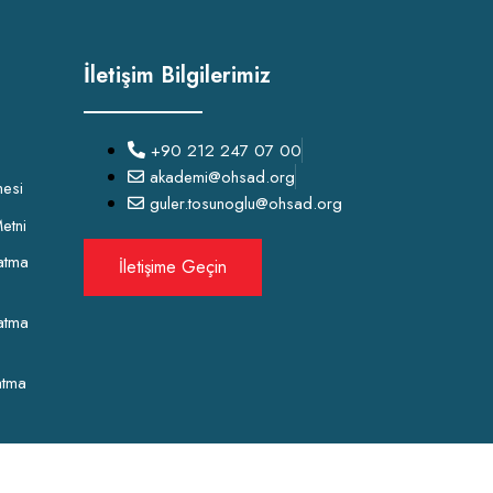
İletişim Bilgilerimiz
+90 212 247 07 00
akademi@ohsad.org
mesi
guler.tosunoglu@ohsad.org
etni
atma
İletişime Geçin
atma
atma