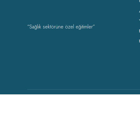
“Sağlık sektörüne özel eğitimler”
OHSAD Akademi 2022 Tüm hakları
OHSAD
‘a aittir.