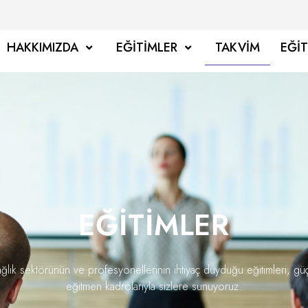
HAKKIMIZDA
EĞITIMLER
TAKVIM
EĞI
EĞITIMLER
ğlık sektörünün ve profesyonellerinin ihtiyaç duyduğu eğitimleri, gü
eğitmen kadrolarıyla sizlere sunuyoruz.