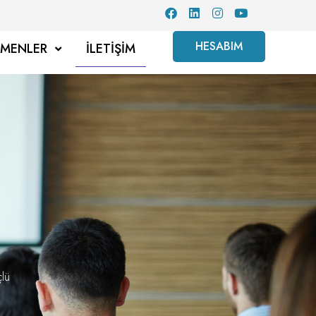
HESABIM
TMENLER
İLETIŞIM
çlü