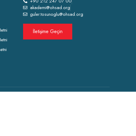
+90 212 247 07 00
akademi@ohsad.org
guler.tosunoglu@ohsad.org
etni
İletişime Geçin
etni
etni