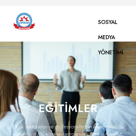
SOSYAL
MEDYA
YÖNETIMI
EĞITIMLER
Sağlık sektörünün ve profesyonellerinin ihtiyaç duyduğu
eğitimleri, güçlü eğitmen kadrolarıyla sizlere sunuyoruz.