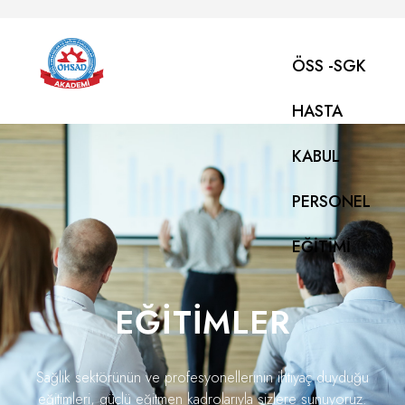
ÖSS -SGK
HASTA
KABUL
PERSONEL
EĞITIMI
EĞITIMLER
Sağlık sektörünün ve profesyonellerinin ihtiyaç duyduğu
eğitimleri, güçlü eğitmen kadrolarıyla sizlere sunuyoruz.