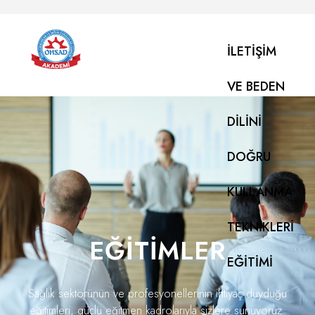
İLETIŞIM
VE BEDEN
DILINI
DOĞRU
KULLANMA
TEKNIKLERI
EĞITIMLER
EĞITIMI
Sağlık sektörünün ve profesyonellerinin ihtiyaç duyduğu
eğitimleri, güçlü eğitmen kadrolarıyla sizlere sunuyoruz.