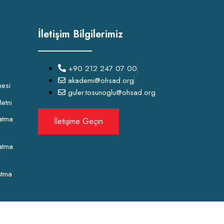
İletişim Bilgilerimiz
+90 212 247 07 00
akademi@ohsad.org
mesi
guler.tosunoglu@ohsad.org
etni
atma
İletişime Geçin
atma
atma