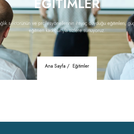
EĞITIMLER
ğlık sektörünün ve profesyonellerinin ihtiyaç duyduğu eğitimleri, gü
eğitmen kadrolarıyla sizlere sunuyoruz.
Ana Sayfa /
Eğitimler