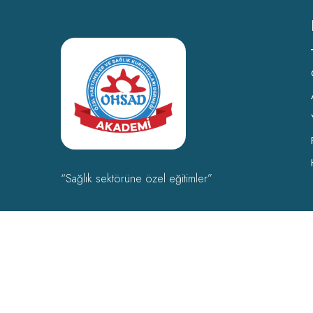
“Sağlık sektörüne özel eğitimler”
OHSAD Akademi 2022 Tüm hakları
OHSAD
‘a aittir.