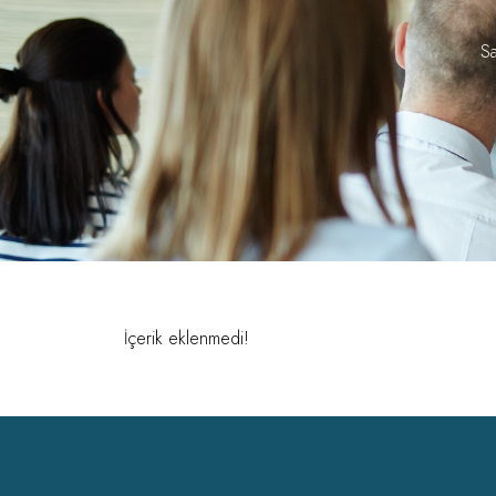
Sa
İçerik eklenmedi!