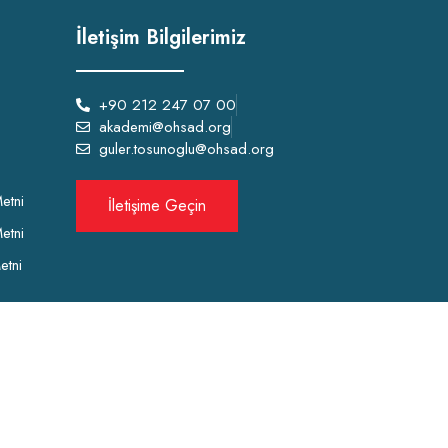
İletişim Bilgilerimiz
+90 212 247 07 00
akademi@ohsad.org
guler.tosunoglu@ohsad.org
etni
İletişime Geçin
etni
etni