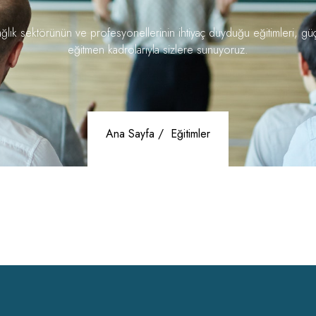
ğlık sektörünün ve profesyonellerinin ihtiyaç duyduğu eğitimleri, gü
eğitmen kadrolarıyla sizlere sunuyoruz.
Ana Sayfa /
Eğitimler