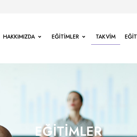
HAKKIMIZDA
EĞITIMLER
TAKVIM
EĞI
EĞITIMLER