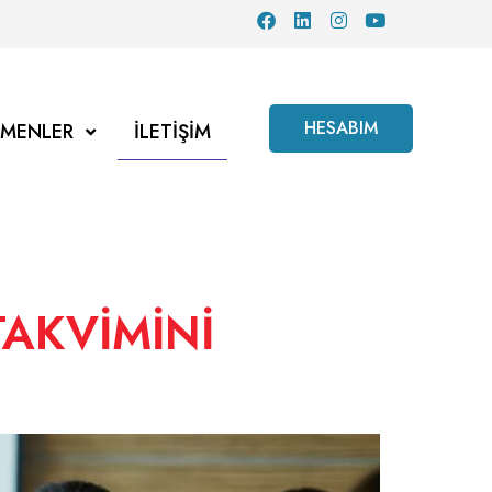
HESABIM
TMENLER
İLETIŞIM
TAKVİMİNİ