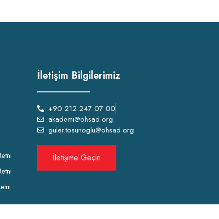
İletişim Bilgilerimiz
+90 212 247 07 00
akademi@ohsad.org
guler.tosunoglu@ohsad.org
etni
İletişime Geçin
etni
etni