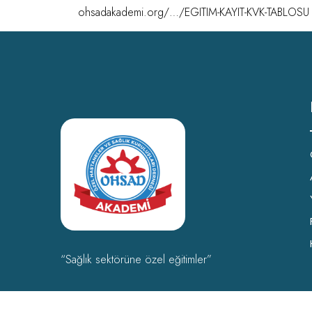
ohsadakademi.org/…/EGITIM-KAYIT-KVK-TABLOSU
“Sağlık sektörüne özel eğitimler”