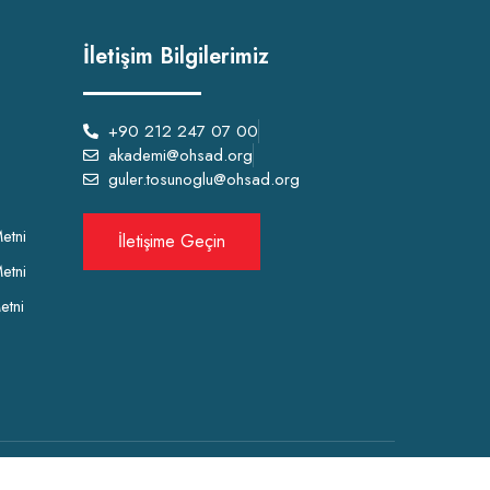
İletişim Bilgilerimiz
+90 212 247 07 00
akademi@ohsad.org
guler.tosunoglu@ohsad.org
etni
İletişime Geçin
etni
etni