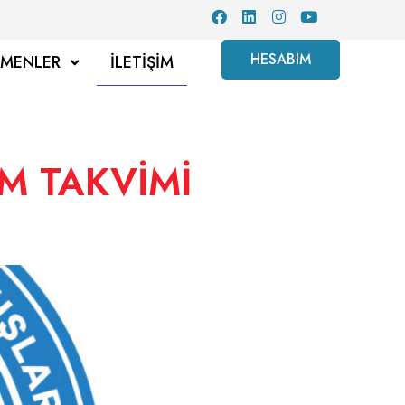
HESABIM
TMENLER
İLETIŞIM
M TAKVİMİ