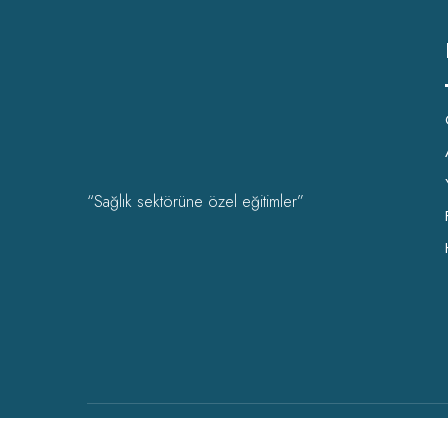
“Sağlık sektörüne özel eğitimler”
OHSAD Akademi 2022 Tüm hakları
OHSAD
‘a aittir.