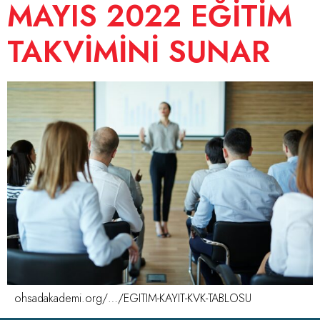
MAYIS 2022 EĞİTİM
TAKVİMİNİ SUNAR
ohsadakademi.org/…/EGITIM-KAYIT-KVK-TABLOSU