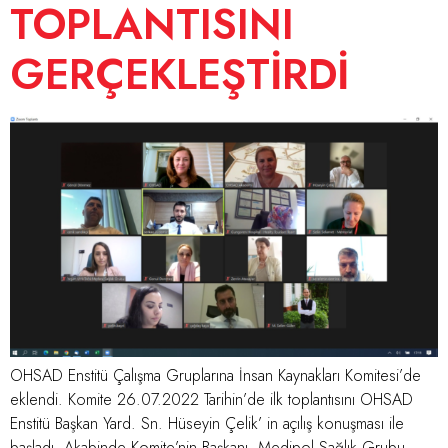
TOPLANTISINI
GERÇEKLEŞTİRDİ
OHSAD Enstitü Çalışma Gruplarına İnsan Kaynakları Komitesi’de
eklendi. Komite 26.07.2022 Tarihin’de ilk toplantısını OHSAD
Enstitü Başkan Yard. Sn. Hüseyin Çelik’ in açılış konuşması ile
başladı. Akabinde Komite’nin Başkanı, Medipol Sağlık Grubu