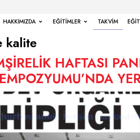
HAKKIMIZDA
EĞITIMLER
TAKVIM
EĞI
 kalite
MŞİRELİK HAFTASI PA
SEMPOZYUMU’NDA YER