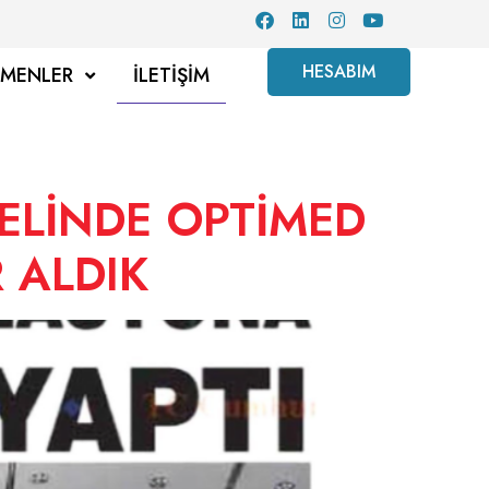
HESABIM
TMENLER
İLETIŞIM
NELİNDE OPTİMED
 ALDIK