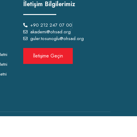
İletişim Bilgilerimiz
+90 212 247 07 00
akademi@ohsad.org
guler.tosunoglu@ohsad.org
etni
İletişime Geçin
etni
etni