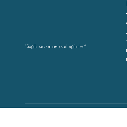
“Sağlık sektörüne özel eğitimler”
OHSAD Akademi 2022 Tüm hakları
OHSAD
‘a aittir.