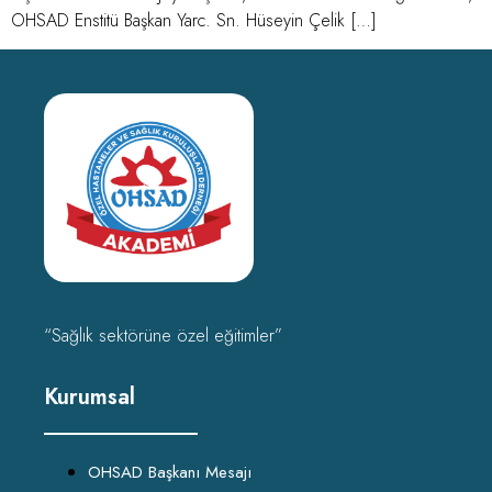
OHSAD Enstitü Başkan Yarc. Sn. Hüseyin Çelik […]
“Sağlık sektörüne özel eğitimler”
Kurumsal
OHSAD Başkanı Mesajı