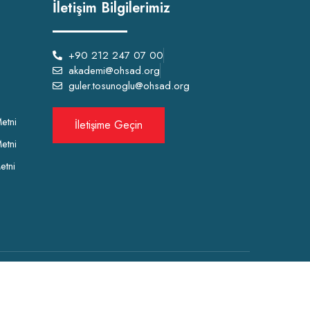
İletişim Bilgilerimiz
+90 212 247 07 00
akademi@ohsad.org
guler.tosunoglu@ohsad.org
etni
İletişime Geçin
etni
etni