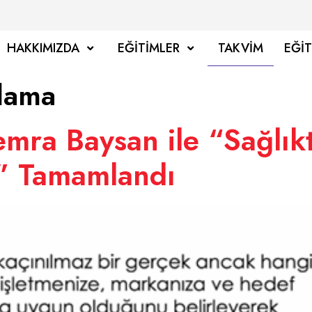
HAKKIMIZDA
EĞITIMLER
TAKVIM
EĞI
rlama
mra Baysan ile “Sağlıkta
i” Tamamlandı