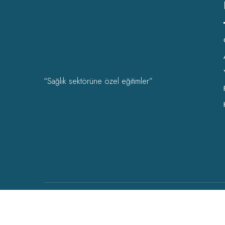
“Sağlık sektörüne özel eğitimler”
OHSAD Akademi 2022 Tüm hakları
OHSAD
‘a aittir.