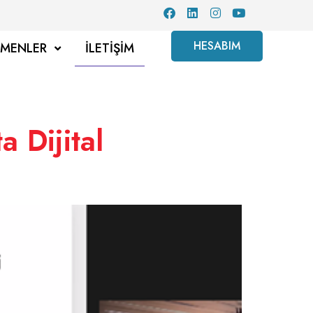
HESABIM
TMENLER
İLETIŞIM
 Dijital