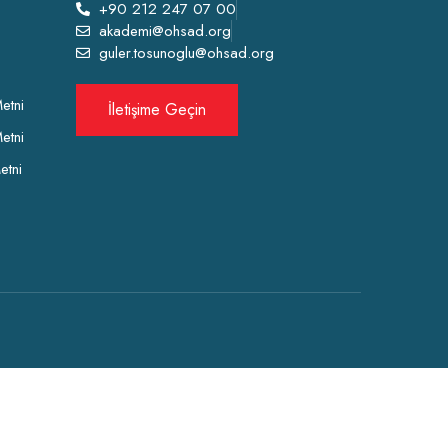
+90 212 247 07 00
akademi@ohsad.org
guler.tosunoglu@ohsad.org
etni
İletişime Geçin
etni
etni