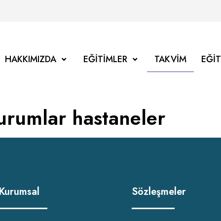
HAKKIMIZDA
EĞITIMLER
TAKVIM
EĞI
urumlar hastaneler
Kurumsal
Sözleşmeler