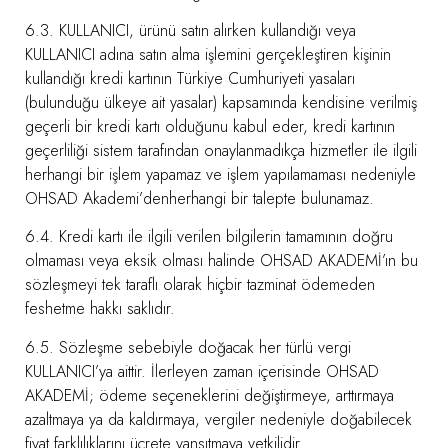
6.3. KULLANICI, ürünü satın alırken kullandığı veya
KULLANICI adına satın alma işlemini gerçekleştiren kişinin
kullandığı kredi kartının Türkiye Cumhuriyeti yasaları
(bulunduğu ülkeye ait yasalar) kapsamında kendisine verilmiş
geçerli bir kredi kartı olduğunu kabul eder, kredi kartının
geçerliliği sistem tarafından onaylanmadıkça hizmetler ile ilgili
herhangi bir işlem yapamaz ve işlem yapılamaması nedeniyle
OHSAD Akademi’denherhangi bir talepte bulunamaz.
6.4. Kredi kartı ile ilgili verilen bilgilerin tamamının doğru
olmaması veya eksik olması halinde OHSAD AKADEMİ’ın bu
sözleşmeyi tek taraflı olarak hiçbir tazminat ödemeden
feshetme hakkı saklıdır.
6.5. Sözleşme sebebiyle doğacak her türlü vergi
KULLANICI’ya aittir. İlerleyen zaman içerisinde OHSAD
AKADEMİ; ödeme seçeneklerini değiştirmeye, arttırmaya
azaltmaya ya da kaldırmaya, vergiler nedeniyle doğabilecek
fiyat farklılıklarını ücrete yansıtmaya yetkilidir.