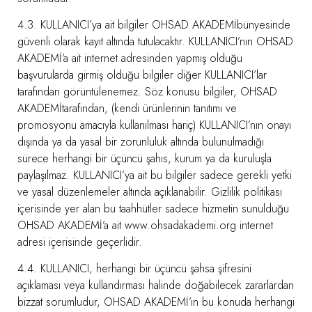
4.3. KULLANICI’ya ait bilgiler OHSAD AKADEMİbünyesinde
güvenli olarak kayıt altında tutulacaktır. KULLANICI’nın OHSAD
AKADEMİ’a ait internet adresinden yapmış olduğu
başvurularda girmiş olduğu bilgiler diğer KULLANICI’lar
tarafından görüntülenemez. Söz konusu bilgiler, OHSAD
AKADEMİtarafından, (kendi ürünlerinin tanıtımı ve
promosyonu amacıyla kullanılması hariç) KULLANICI’nın onayı
dışında ya da yasal bir zorunluluk altında bulunulmadığı
sürece herhangi bir üçüncü şahıs, kurum ya da kuruluşla
paylaşılmaz. KULLANICI’ya ait bu bilgiler sadece gerekli yetki
ve yasal düzenlemeler altında açıklanabilir. Gizlilik politikası
içerisinde yer alan bu taahhütler sadece hizmetin sunulduğu
OHSAD AKADEMİ’a ait www.ohsadakademi.org internet
adresi içerisinde geçerlidir.
4.4. KULLANICI, herhangi bir üçüncü şahsa şifresini
açıklaması veya kullandırması halinde doğabilecek zararlardan
bizzat sorumludur, OHSAD AKADEMİ’ın bu konuda herhangi