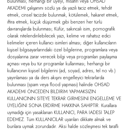
bulunması; herhangi bir üyeyi, misafiri veya OHSAD
AKADEMİ çalışanını sözlü ya da yazılı taciz etmek, tehdit
etmek, cinsel tacizde bulunmak, kötülemek, hakaret etmek,
iftira etmek, küçük düşürmek gibi benzeri her türlü
davranışlarda bulunması; Küfür, sakıncalı isim, pornografik
olarak nitelendirilebilecek yazı, kelime ve rahatsız edici
kelimeler içeren kullanıcı isimleri alması; diğer kullanıcıların
kişisel bilgisayarlarındaki özel bilgilerine, programlara veya
dosyalarına zarar verecek bilgi veya programları paylaşıma
açması veya bu tür programlar kullanması; herhangi bir
kullanıcının kişisel bilgilerini (ad, soyad, adres, tel no vb.)
yayınlaması ya da ders akışını engelleyici tekrarlarda
bulunması (spam veya flood yapması) halinde OHSAD
AKADEMİ ÖNCEDEN BİLDİRİM YAPMAKSIZIN
KULLANICININ SİTEYE TEKRAR GİRMESİNİ ENGELLEME VE
ÜYELİĞİNİ SONA ERDİRME HAKKINA SAHİPTİR. Kurallara
uymadığı için yasaklanan KULLANICI, PARA İADESİ TALEP
EDEMEZ. Tüm KULLANICILAR uyarıları dikkate almak ve
bunlara uymak zorundadır. Aksi halde sözleşmesi tek taraflı