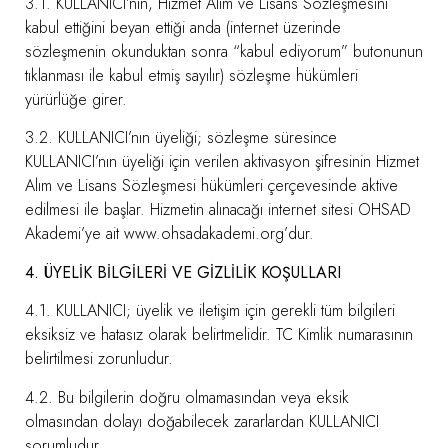
3.1. KULLANICI’nın, Hizmet Alım ve Lisans Sözleşmesini
kabul ettiğini beyan ettiği anda (internet üzerinde
sözleşmenin okunduktan sonra “kabul ediyorum” butonunun
tıklanması ile kabul etmiş sayılır) sözleşme hükümleri
yürürlüğe girer.
3.2. KULLANICI’nın üyeliği; sözleşme süresince
KULLANICI’nın üyeliği için verilen aktivasyon şifresinin Hizmet
Alım ve Lisans Sözleşmesi hükümleri çerçevesinde aktive
edilmesi ile başlar. Hizmetin alınacağı internet sitesi OHSAD
Akademi’ye ait www.ohsadakademi.org’dur.
4. ÜYELİK BİLGİLERİ VE GİZLİLİK KOŞULLARI
4.1. KULLANICI; üyelik ve iletişim için gerekli tüm bilgileri
eksiksiz ve hatasız olarak belirtmelidir. TC Kimlik numarasının
belirtilmesi zorunludur.
4.2. Bu bilgilerin doğru olmamasından veya eksik
olmasından dolayı doğabilecek zararlardan KULLANICI
sorumludur.