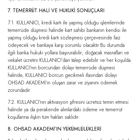
7. TEMERRÜT HALİ VE HUKUKİ SONUÇLARI
7.1. KULLANICI, kredi kartı ile yapmış olduğu işlemlerinde
temerrüde düşmesi halinde kart sahibi bankanın kendisi ile
yapmış olduğu kredi kartı sözleşmesi çerçevesinde faiz
ödeyecek ve bankaya karşı sorumlu olacaktır.Bu durumda
ilgili banka hukuki yollara başvurabilir; doğacak masrafları ve
vekalet ücretini KULLANICI’dan talep edebilir ve her koşulda
KULLANICI’nın borcundan dolayı temerrüde düşmesi
halinde, KULLANICI borcun gecikmeli ifasından dolayı
OHSAD AKADEMİ’ın oluşan zarar ve ziyanını ödemek
zorundadır.
7.2. KULLANICI’nın aktivasyon şifresini ücretsiz temin etmesi
halinde ya da perakende alımlardaki ödeme ve temerrüt
koşullarına ilişkin tüm hakları saklıdır.
8. OHSAD AKADEMİ’IN YÜKÜMLÜLÜKLERİ