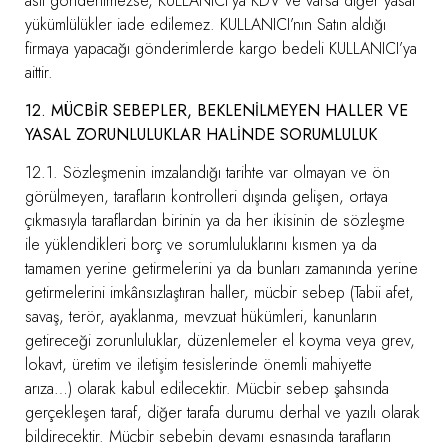
aslı gönderilmezse, KULLANICI’ya KDV ve varsa diğer yasal
yükümlülükler iade edilemez. KULLANICI’nın Satın aldığı
firmaya yapacağı gönderimlerde kargo bedeli KULLANICI’ya
aittir.
12. MÜCBİR SEBEPLER, BEKLENİLMEYEN HALLER VE
YASAL ZORUNLULUKLAR HALİNDE SORUMLULUK
12.1. Sözleşmenin imzalandığı tarihte var olmayan ve ön
görülmeyen, tarafların kontrolleri dışında gelişen, ortaya
çıkmasıyla taraflardan birinin ya da her ikisinin de sözleşme
ile yüklendikleri borç ve sorumluluklarını kısmen ya da
tamamen yerine getirmelerini ya da bunları zamanında yerine
getirmelerini imkânsızlaştıran haller, mücbir sebep (Tabii afet,
savaş, terör, ayaklanma, mevzuat hükümleri, kanunların
getireceği zorunluluklar, düzenlemeler el koyma veya grev,
lokavt, üretim ve iletişim tesislerinde önemli mahiyette
arıza…) olarak kabul edilecektir. Mücbir sebep şahsında
gerçekleşen taraf, diğer tarafa durumu derhal ve yazılı olarak
bildirecektir. Mücbir sebebin devamı esnasında tarafların