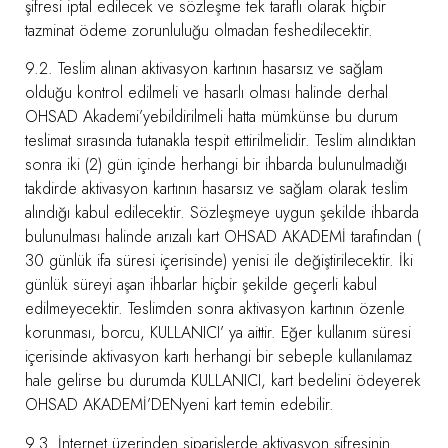
şifresi iptal edilecek ve sözleşme tek taraflı olarak hiçbir
tazminat ödeme zorunluluğu olmadan feshedilecektir.
9.2. Teslim alınan aktivasyon kartının hasarsız ve sağlam
olduğu kontrol edilmeli ve hasarlı olması halinde derhal
OHSAD Akademi’yebildirilmeli hatta mümkünse bu durum
teslimat sırasında tutanakla tespit ettirilmelidir. Teslim alındıktan
sonra iki (2) gün içinde herhangi bir ihbarda bulunulmadığı
takdirde aktivasyon kartının hasarsız ve sağlam olarak teslim
alındığı kabul edilecektir. Sözleşmeye uygun şekilde ihbarda
bulunulması halinde arızalı kart OHSAD AKADEMİ tarafından (
30 günlük ifa süresi içerisinde) yenisi ile değiştirilecektir. İki
günlük süreyi aşan ihbarlar hiçbir şekilde geçerli kabul
edilmeyecektir. Teslimden sonra aktivasyon kartının özenle
korunması, borcu, KULLANICI’ ya aittir. Eğer kullanım süresi
içerisinde aktivasyon kartı herhangi bir sebeple kullanılamaz
hale gelirse bu durumda KULLANICI, kart bedelini ödeyerek
OHSAD AKADEMİ’DENyeni kart temin edebilir.
9.3. İnternet üzerinden siparişlerde aktivasyon şifresinin