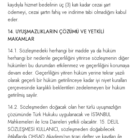
kaydıyla hizmet bedelinin üç (3) katı kadar cezai şart
ödemeyi, cezai şartın fahiş ve indirime tabi olmadığını kabul
eder.
14. UYUŞMAZLIKLARIN ÇÖZÜMÜ VE YETKİLİ
MAKAMLAR
14.1. Sözleşmedeki herhangi bir madde ya da hüküm
herhangi bir nedenle geçerliliğini yitirirse sözleşmenin diğer
hükümleri bu durumdan etkilenmez ve geçerliliğini korumaya
devam eder. Geçerliliğini yitiren hüküm yerine tekrar yazılı
olarak geçerli bir hüküm getirilinceye kadar iyi niyet kuralları
çerçevesinde karşılıklı beklentileri zedelemeyen bir hüküm
getirilmiş sayılır.
14.2. Sözleşmeden doğacak olan her türlü uyuşmazlığın
çözümünde Türk Hukuku uygulanacak ve İSTANBUL
Mahkemeleri ile İcra Daireleri yetkili olacaktır. 15. DELİL
SÖZLEŞMESİ KULLANICI, sözleşmeden doğabilecek
ihtilaflarda OHSAD Akademi’nın ticari defter ve kayıtları ile