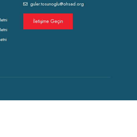
guler.tosunoglu@ohsad.org
etni
İletişime Geçin
etni
etni