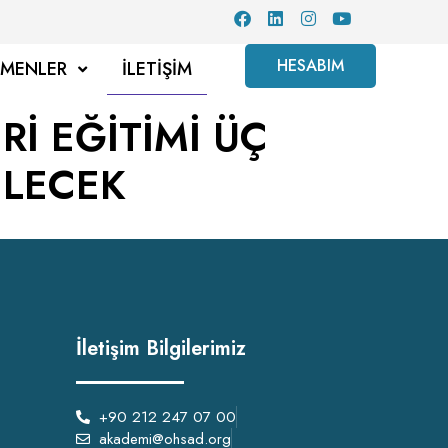
HESABIM
TMENLER
İLETIŞIM
İ EĞİTİMİ ÜÇ
İLECEK
İletişim Bilgilerimiz
+90 212 247 07 00
akademi@ohsad.org