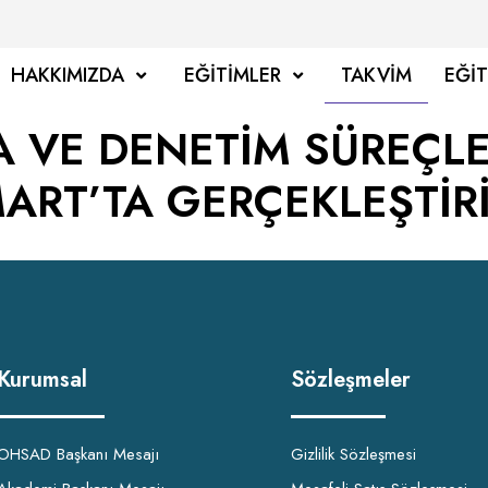
HAKKIMIZDA
EĞITIMLER
TAKVIM
EĞI
 VE DENETİM SÜREÇLER
MART’TA GERÇEKLEŞTİR
Kurumsal
Sözleşmeler
OHSAD Başkanı Mesajı
Gizlilik Sözleşmesi