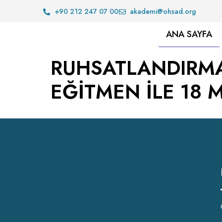
+90 212 247 07 00
akademi@ohsad.org
ANA SAYFA
RUHSATLANDIRMA
EĞİTMEN İLE 18 