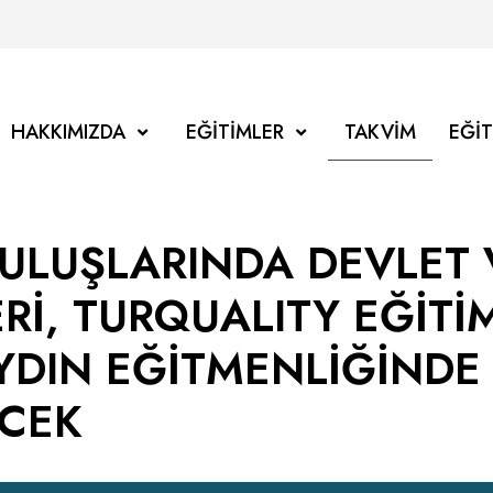
HAKKIMIZDA
EĞITIMLER
TAKVIM
EĞI
ULUŞLARINDA DEVLET 
ERİ, TURQUALITY EĞİTİ
AYDIN EĞİTMENLİĞİNDE
ECEK