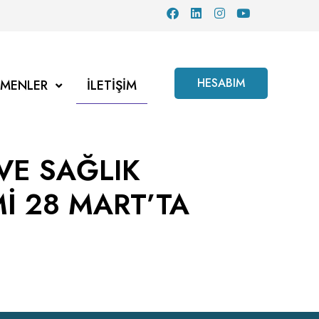
HESABIM
TMENLER
İLETIŞIM
VE SAĞLIK
Mİ 28 MART’TA