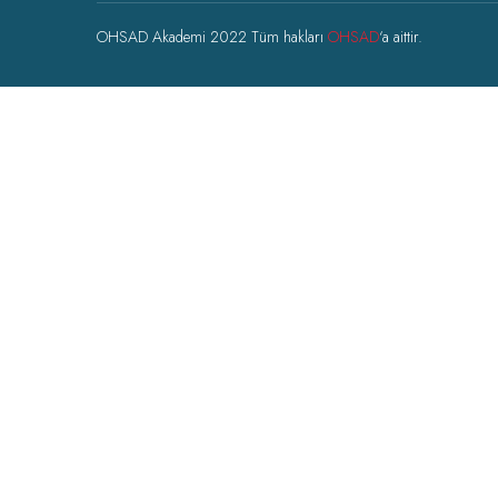
OHSAD Akademi 2022 Tüm hakları
OHSAD
‘a aittir.