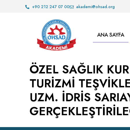
+90 212 247 07 00
akademi@ohsad.org
ANA SAYFA
ÖZEL SAĞLIK KUR
TURİZMİ TEŞVİKL
UZM. İDRİS SARI
GERÇEKLEŞTİRİL