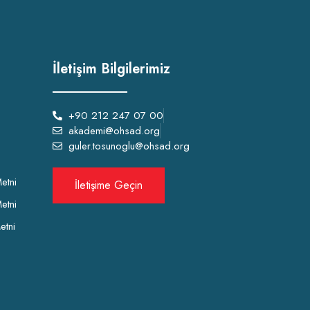
İletişim Bilgilerimiz
+90 212 247 07 00
akademi@ohsad.org
guler.tosunoglu@ohsad.org
etni
İletişime Geçin
etni
etni