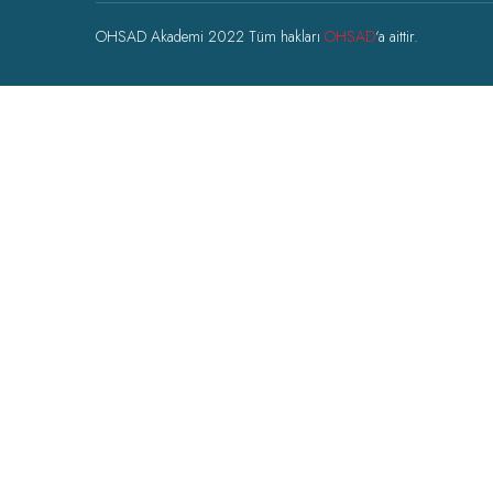
OHSAD Akademi 2022 Tüm hakları
OHSAD
‘a aittir.