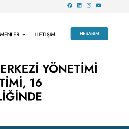
HESABIM
TMENLER
İLETIŞIM
ERKEZİ YÖNETİMİ
TİMİ, 16
LİĞİNDE