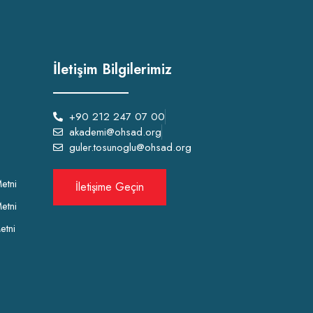
İletişim Bilgilerimiz
+90 212 247 07 00
akademi@ohsad.org
guler.tosunoglu@ohsad.org
etni
İletişime Geçin
etni
etni