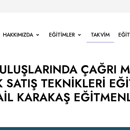
HAKKIMIZDA
EĞITIMLER
TAKVIM
EĞI
RULUŞLARINDA ÇAĞRI M
 SATIŞ TEKNİKLERİ EĞİ
AİL KARAKAŞ EĞİTMEN