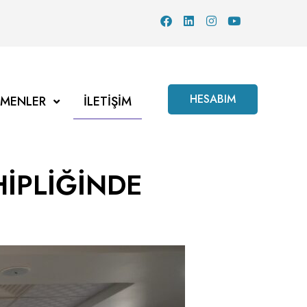
HESABIM
TMENLER
İLETIŞIM
İPLİĞİNDE