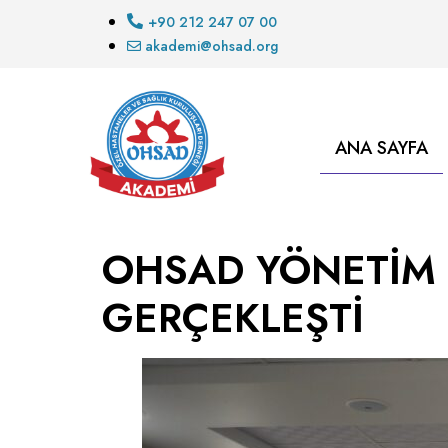
+90 212 247 07 00
akademi@ohsad.org
ANA SAYFA
OHSAD YÖNETİM 
GERÇEKLEŞTİ