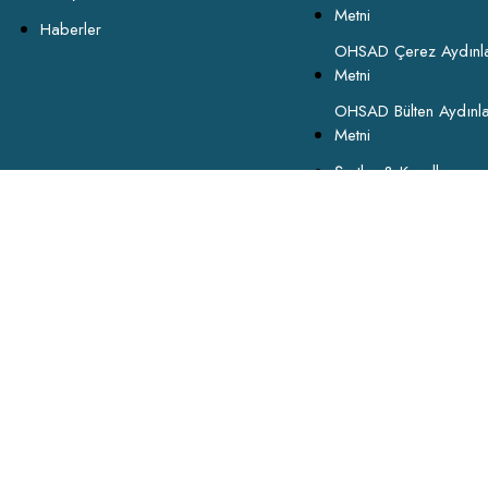
Metni
Haberler
OHSAD Çerez Aydınl
Metni
OHSAD Bülten Aydınl
Metni
Şartlar & Koşullar