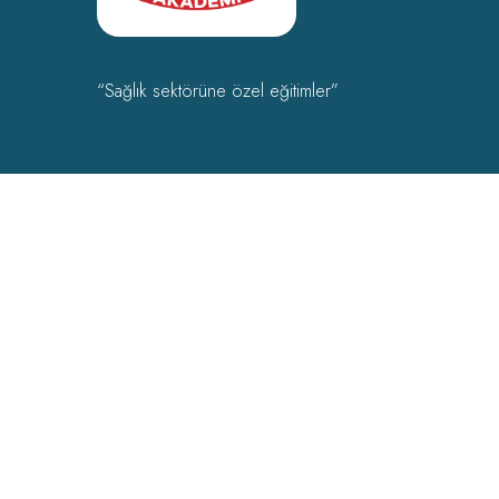
“Sağlık sektörüne özel eğitimler”
OHSAD Akademi 2022 Tüm hakları
OHSAD
‘a aittir.