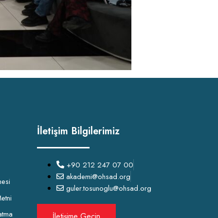
İletişim Bilgilerimiz
+90 212 247 07 00
akademi@ohsad.org
mesi
guler.tosunoglu@ohsad.org
etni
atma
İletişime Geçin