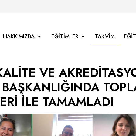
HAKKIMIZDA
EĞITIMLER
TAKVIM
EĞI
KALİTE VE AKREDİTASY
 BAŞKANLIĞINDA TOPLA
LERİ İLE TAMAMLADI