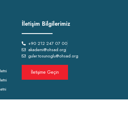
İletişim Bilgilerimiz
+90 212 247 07 00
akademi@ohsad.org
guler.tosunoglu@ohsad.org
etni
İletişime Geçin
etni
etni