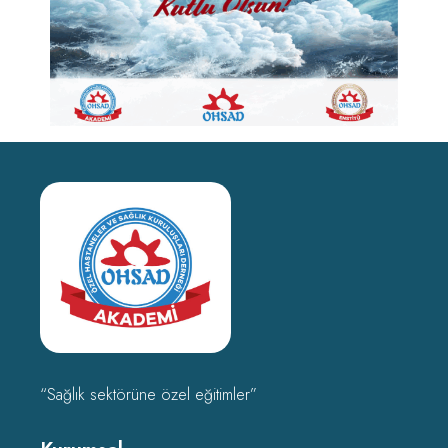
“Sağlık sektörüne özel eğitimler”