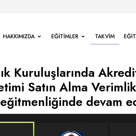
HAKKIMIZDA
EĞITIMLER
TAKVIM
EĞI
lık Kuruluşlarında Akred
etimi Satın Alma Verimlik
 eğitmenliğinde devam ed