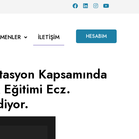
HESABIM
TMENLER
İLETIŞIM
itasyon Kapsamında
 Eğitimi Ecz.
iyor.