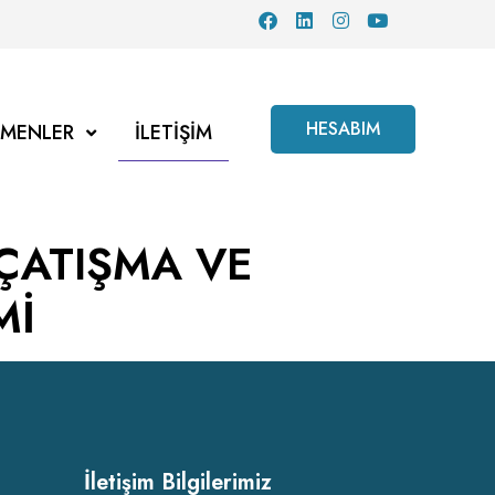
HESABIM
TMENLER
İLETIŞIM
 ÇATIŞMA VE
Mİ
İletişim Bilgilerimiz