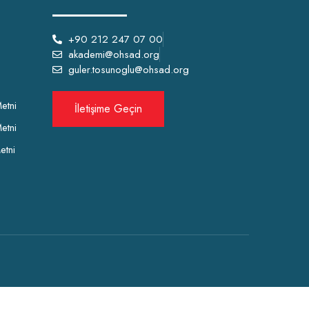
+90 212 247 07 00
akademi@ohsad.org
guler.tosunoglu@ohsad.org
etni
İletişime Geçin
etni
etni