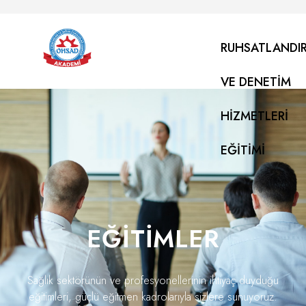
RUHSATLANDI
VE DENETIM
HIZMETLERI
EĞITIMI
EĞITIMLER
Sağlık sektörünün ve profesyonellerinin ihtiyaç duyduğu
eğitimleri, güçlü eğitmen kadrolarıyla sizlere sunuyoruz.