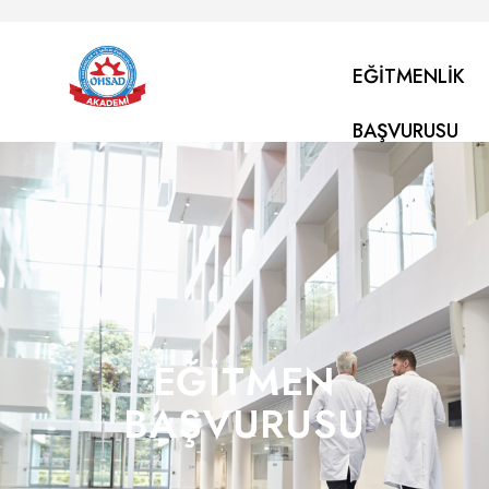
EĞITMENLIK
BAŞVURUSU
EĞITMEN
BAŞVURUSU