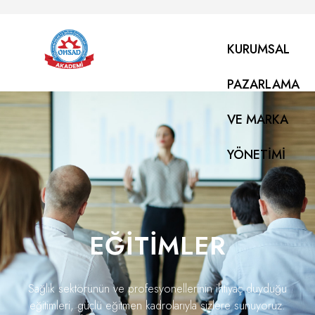
KURUMSAL
PAZARLAMA
VE MARKA
YÖNETIMI
EĞITIMLER
Sağlık sektörünün ve profesyonellerinin ihtiyaç duyduğu
eğitimleri, güçlü eğitmen kadrolarıyla sizlere sunuyoruz.