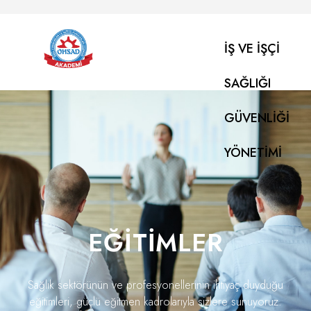
İŞ VE İŞÇI
SAĞLIĞI
GÜVENLIĞI
YÖNETIMI
EĞITIMLER
Sağlık sektörünün ve profesyonellerinin ihtiyaç duyduğu
eğitimleri, güçlü eğitmen kadrolarıyla sizlere sunuyoruz.