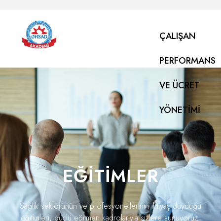
ÇALIŞAN
PERFORMANS
VE ÜCRET
YÖNETIMI
EĞITIMLER
Sağlık sektörünün ve profesyonellerinin ihtiyaç duyduğu
eğitimleri, güçlü eğitmen kadrolarıyla sizlere sunuyoruz.