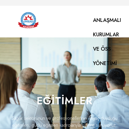
ANLAŞMALI
KURUMLAR
VE ÖSS
YÖNETIMI
EĞITIMLER
Sağlık sektörünün ve profesyonellerinin ihtiyaç duyduğu
eğitimleri, güçlü eğitmen kadrolarıyla sizlere sunuyoruz.