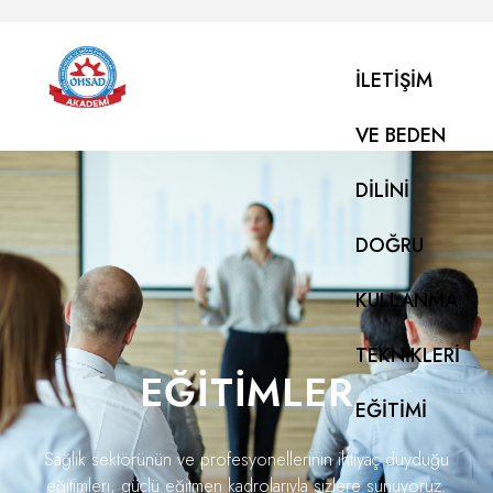
İLETIŞIM
VE BEDEN
DILINI
DOĞRU
KULLANMA
TEKNIKLERI
EĞITIMLER
EĞITIMI
Sağlık sektörünün ve profesyonellerinin ihtiyaç duyduğu
eğitimleri, güçlü eğitmen kadrolarıyla sizlere sunuyoruz.