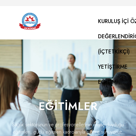
KURULUŞ İÇI Ö
DEĞERLENDIRI
(İÇTETKIKÇI)
YETIŞTIRME
EĞITIMI
EĞITIMLER
Sağlık sektörünün ve profesyonellerinin ihtiyaç duyduğu
eğitimleri, güçlü eğitmen kadrolarıyla sizlere sunuyoruz.