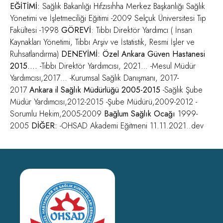
EĞİTİMİ:
Sağlık Bakanlığı Hıfzısıhha Merkez Başkanlığı Sağlık
Yönetimi ve İşletmeciliği Eğitimi -2009 Selçuk Üniversitesi Tıp
Fakültesi -1998
GÖREVİ
: Tıbbı Direktör Yardımcı ( İnsan
Kaynakları Yönetimi, Tıbbı Arşiv ve İstatistik, Resmi İşler ve
Ruhsatlandırma)
DENEYİMİ:
Özel Ankara Güven Hastanesi
2015….
-Tıbbı Direktör Yardımcısı, 2021… -Mesul Müdür
Yardımcısı,2017… -Kurumsal Sağlık Danışmanı, 2017-
2017
Ankara il Sağlık Müdürlüğü 2005-2015
-Sağlık Şube
Müdür Yardımcısı,2012-2015 -Şube Müdürü,2009-2012 -
Sorumlu Hekim,2005-2009
Bağlum Sağlık Ocağı
1999-
2005
DİĞER:
-OHSAD Akademi Eğitmeni 11.11.2021..dev