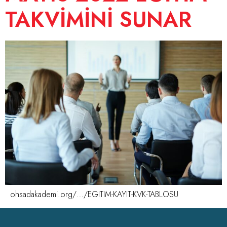
TAKVİMİNİ SUNAR
ohsadakademi.org/…/EGITIM-KAYIT-KVK-TABLOSU