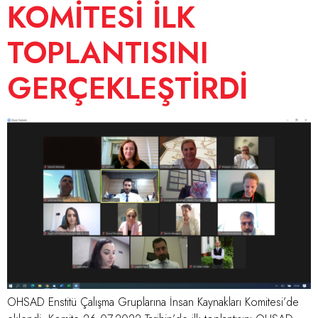
KOMİTESİ İLK
TOPLANTISINI
GERÇEKLEŞTİRDİ
OHSAD Enstitü Çalışma Gruplarına İnsan Kaynakları Komitesi’de