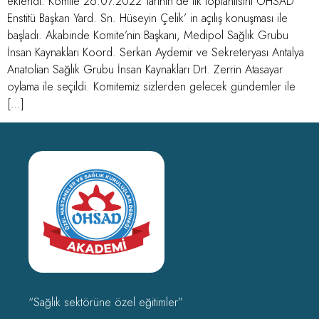
eklendi. Komite 26.07.2022 Tarihin’de ilk toplantısını OHSAD
Enstitü Başkan Yard. Sn. Hüseyin Çelik’ in açılış konuşması ile
başladı. Akabinde Komite’nin Başkanı, Medipol Sağlık Grubu
İnsan Kaynakları Koord. Serkan Aydemir ve Sekreteryası Antalya
Anatolian Sağlık Grubu İnsan Kaynakları Drt. Zerrin Atasayar
oylama ile seçildi. Komitemiz sizlerden gelecek gündemler ile
[…]
“Sağlık sektörüne özel eğitimler”